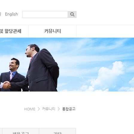
|
English
 및 할당관세
커뮤니티
통합공고
·물량 현황
자료실
 진행개요
보도자료
관세
게시판
·연락처
간행물
e-소식지
e-카탈로그
>
>
HOME
커뮤니티
통합공고