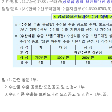
 기한/방법 : 11.7.(금) 17:00 / 온라인(
공로탑 링크
,
브랜드대전 링
 담당/문의 : (사)한국수산무역협회 수출지원부 (02-6300-8703, 5)
 임 : 1. 관련 공문 1부.
2.
수산물 수출 공로탑 모집공고 및 신청서 1부.
. 수산식품 수출블 브랜드대전 모집공고 및 신청서 1부.
끝.