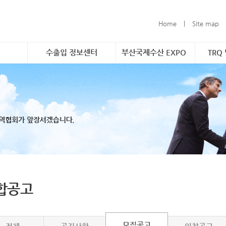
Home
|
Site map
수출입 정보센터
부산국제수산 EXPO
TRQ
촉진 사업
소개 및 개요
소개 및 개요
소개
구축
해외시장정보&무역통계
참가신청 안내
품목
형 해외시
무역관련 정보연계
TRQ
할당
바운드 마케
문의
 수조 보관
 및 브랜
합공고
모집공고