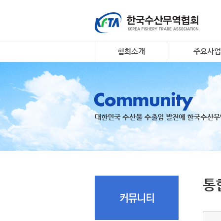
협회소개
주요사업
인사말
대일 김 수출 
개요 및 연혁
리스크안전망 
조직도
수출기업 맞춤
장조사
회원명부
K- 씨푸드 인
유관기관·사업
팅
오시는 길
국내 활‧신선
지원
수출 유공 표창
드대전
통