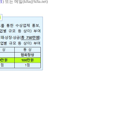
크
) 또는
메일(kfta@kfta.net)