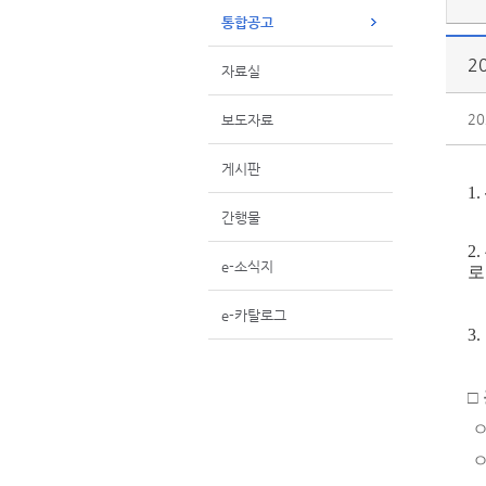
통합공고
2
자료실
20
보도자료
게시판
1.
간행물
2.
e-소식지
로
e-카탈로그
3
□
ㅇ
ㅇ