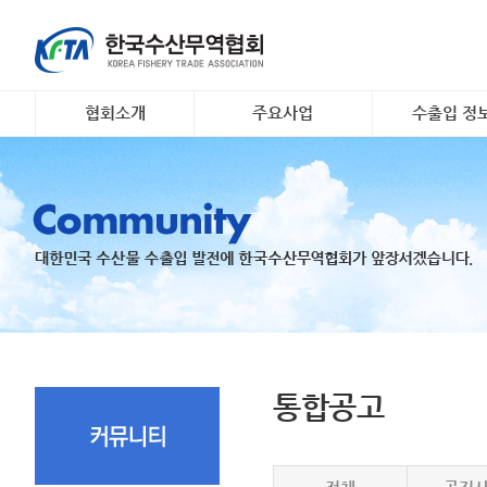
협회소개
주요사업
수출입 정
인사말
대일 김 수출 촉진 사업
소개 및 개요
개요 및 연혁
리스크안전망 구축
해외시장정보
조직도
수출기업 맞춤형 해외시
무역관련 정
장조사
회원명부
K- 씨푸드 인바운드 마케
유관기관·사업
팅
오시는 길
국내 활‧신선 수조 보관
지원
수출 유공 표창 및 브랜
드대전
통합공고