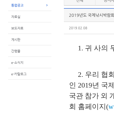
전체
공지
통합공고
2019년도 국제낚시박람
자료실
2019.02.08
보도자료
게시판
1. 귀 사의
간행물
e-소식지
2.
우리 협회
e-카탈로그
인
2019
년
국
국관 참가 외
회 홈페이지
(
w