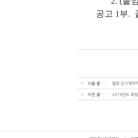
2. (붙임
공고 1부. 
다음 글
협회 단기계약
이전 글
2019년도 회