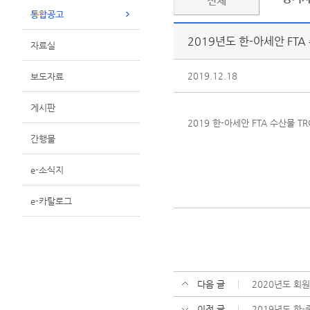
전체
통합공고
2019년도 한-아세안 FTA
자료실
2019.12.18
보도자료
게시판
2019 한-아세안 FTA 수산물 T
간행물
e-소식지
e-카탈로그
다음 글
2020년도 회
이전 글
2019년도 한-