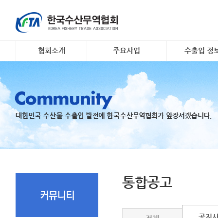
협회소개
주요사업
수출입 정
인사말
대일 김 수출 촉진 사업
소개 및 개요
개요 및 연혁
리스크안전망 구축
해외시장정보
조직도
수출기업 맞춤형 해외시
무역관련 정
장조사
회원명부
K- 씨푸드 인바운드 마케
유관기관·사업
팅
오시는 길
국내 활‧신선 수조 보관
지원
수출 유공 표창 및 브랜
드대전
통합공고
공지