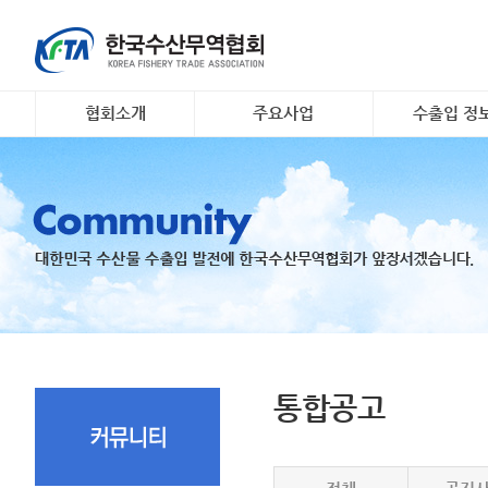
협회소개
주요사업
수출입 정
인사말
대일 김 수출 촉진 사업
소개 및 개요
개요 및 연혁
리스크안전망 구축
해외시장정보
조직도
수출기업 맞춤형 해외시
무역관련 정
장조사
회원명부
K- 씨푸드 인바운드 마케
유관기관·사업
팅
오시는 길
국내 활‧신선 수조 보관
지원
수출 유공 표창 및 브랜
드대전
통합공고