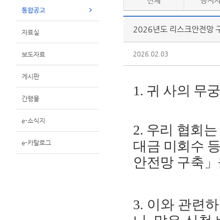
전체
공지
통합공고
2026년도 리스크안전망 
자료실
2026.02.03
보도자료
게시판
1.
귀 사의 무
간행물
e-소식지
2.
우리 협회는
대금 미회수 등
e-카탈로그
안전망 구축」
3. 이와 관련