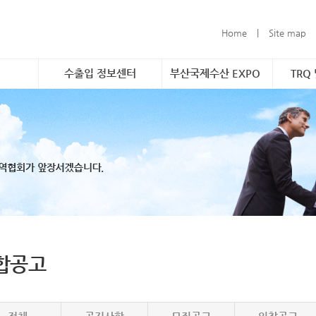
Home
|
Site map
수출입 정보센터
부산국제수산 EXPO
TRQ
촉진 사업
소개 및 개요
소개 및 개요
소개
구축
해외시장정보&무역통계
참가신청 안내
품목
형 해외시
무역관련 정보연계
TRQ
할당
바운드 마케
문의
 수조 보관
 및 브랜
합공고