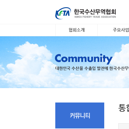
협회소개
주요사업
인사말
대일 김 수출 
개요 및 연혁
리스크안전망 
조직도
수출기업 맞춤
장조사
회원명부
K- 씨푸드 인
유관기관·사업
팅
오시는 길
국내 활‧신선
지원
수출 유공 표창
드대전
통