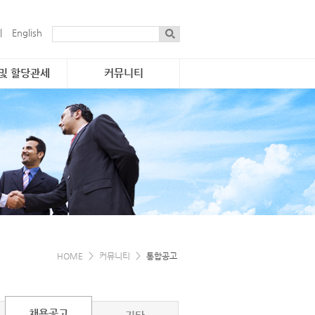
|
English
 및 할당관세
커뮤니티
통합공고
·물량 현황
자료실
 진행개요
보도자료
관세
게시판
·연락처
간행물
e-소식지
e-카탈로그
>
>
HOME
커뮤니티
통합공고
채용공고