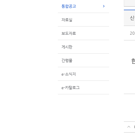
통합공고
신
자료실
20
보도자료
게시판
한
간행물
e-소식지
e-카탈로그