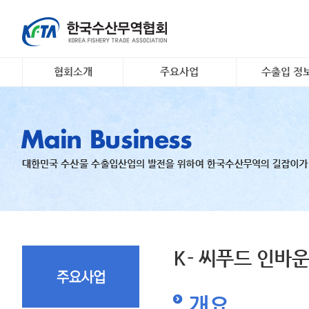
협회소개
주요사업
수출입 정
인사말
대일 김 수출 촉진 사업
소개 및 개요
개요 및 연혁
리스크안전망 구축
해외시장정보
조직도
수출기업 맞춤형 해외시
무역관련 정
장조사
회원명부
K- 씨푸드 인바운드 마케
유관기관·사업
팅
오시는 길
국내 활‧신선 수조 보관
지원
수출 유공 표창 및 브랜
드대전
K- 씨푸드 인바
개요