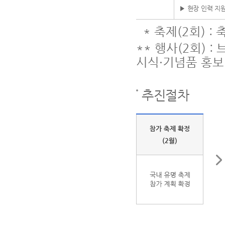
▶ 현장 인력 지원
* 축제(2회) :
** 행사(2회) 
시식·기념품 홍보
추진절차