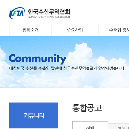
협회소개
주요사업
수출입 정
인사말
대일 김 수출 촉진 사업
소개 및 개요
개요 및 연혁
리스크안전망 구축
해외시장정보
조직도
수출기업 맞춤형 해외시
무역관련 정
장조사
회원명부
K- 씨푸드 인바운드 마케
유관기관·사업
팅
오시는 길
국내 활‧신선 수조 보관
지원
수출 유공 표창 및 브랜
드대전
통합공고
전체