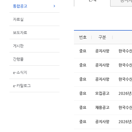
공지
통합공고
자료실
보도자료
번호
구분
게시판
중요
공지사항
한국수산
간행물
중요
공지사항
한국수산
e-소식지
중요
공지사항
한국수산
e-카탈로그
중요
모집공고
2026년
중요
채용공고
한국수산
중요
공지사항
2026