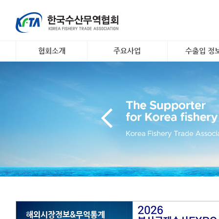
협회소개
주요사업
수출입 정
인사말
대일 김 수출 촉진 사업
소개 및 개요
개요 및 연혁
리스크안전망 구축
해외시장정보
조직도
수출기업 맞춤형 해외시
무역관련 정
장조사
회원명부
K- 씨푸드 인바운드 마케
유관기관·사업
팅
오시는 길
국내 활‧신선 수조 보관
지원
수출 유공 표창 및 브랜
드대전