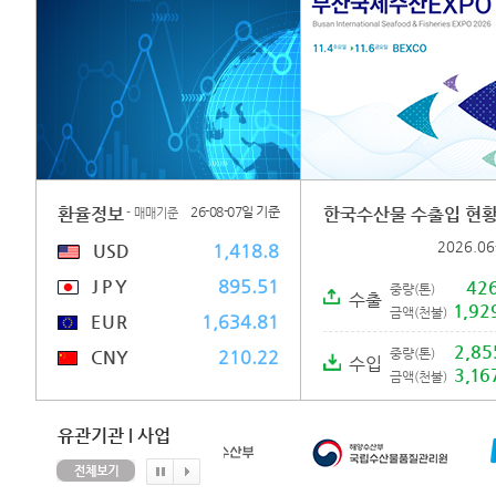
환율정보
한국수산물 수출입 현
26-08-07일 기준
- 매매기준
2026.0
USD
1,418.8
JPY
895.51
42
중량(톤)
수출
1,92
금액(천불)
EUR
1,634.81
2,85
CNY
중량(톤)
210.22
수입
3,16
금액(천불)
유관기관 l 사업